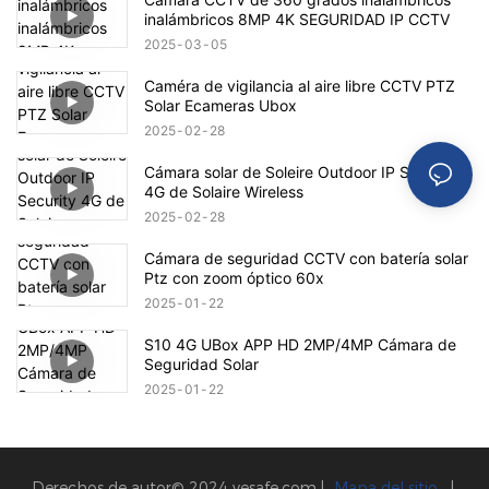
inalámbricos 8MP 4K SEGURIDAD IP CCTV
2025
03
05
Caméra de vigilancia al aire libre CCTV PTZ
Solar Ecameras Ubox
2025
02
28
Cámara solar de Soleire Outdoor IP Security
4G de Solaire Wireless
2025
02
28
Cámara de seguridad CCTV con batería solar
Ptz con zoom óptico 60x
2025
01
22
S10 4G UBox APP HD 2MP/4MP Cámara de
Seguridad Solar
2025
01
22
Derechos de autor© 2024
vesafe.com
|
Mapa del sitio
|