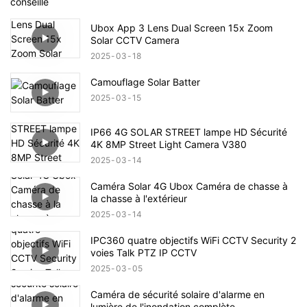
conseillé
Ubox App 3 Lens Dual Screen 15x Zoom
Solar CCTV Camera
2025
03
18
Camouflage Solar Batter
2025
03
15
IP66 4G SOLAR STREET lampe HD Sécurité
4K 8MP Street Light Camera V380
2025
03
14
Caméra Solar 4G Ubox Caméra de chasse à
la chasse à l'extérieur
2025
03
14
IPC360 quatre objectifs WiFi CCTV Security 2
voies Talk PTZ IP CCTV
2025
03
05
Caméra de sécurité solaire d'alarme en
lumière de l'inondation complète