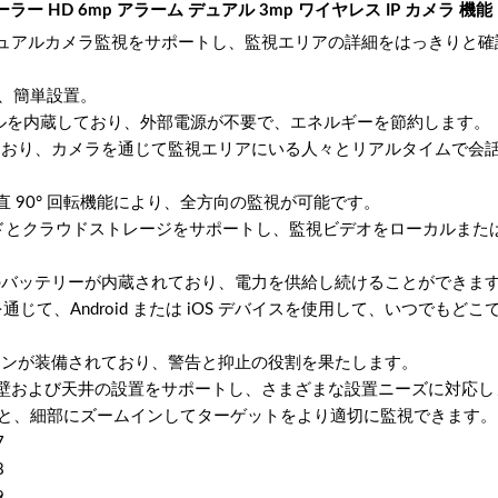
ー HD 6mp アラーム デュアル 3mp ワイヤレス IP カメラ 機能
質、デュアルカメラ監視をサポートし、監視エリアの詳細をはっきりと
要、簡単設置。
ルを内蔵しており、外部電源が不要で、エネルギーを節約します。
おり、カメラを通じて監視エリアにいる人々とリアルタイムで会
垂直 90° 回転機能により、全方向の監視が可能です。
ドとクラウドストレージをサポートし、監視ビデオをローカルまた
Ahのバッテリーが内蔵されており、電力を供給し続けることができま
を通じて、Android または iOS デバイスを使用して、いつでもどこ
ンが装備されており、警告と抑止の役割を果たします。
壁および天井の設置をサポートし、さまざまな設置ニーズに対応し
ると、細部にズームインしてターゲットをより適切に監視できます。