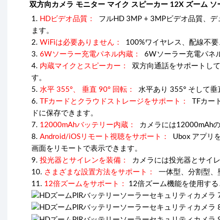
双方向カメラ モニター マイク スピーカー 12X ズーム ソーラ
1.
HDビデオ品質：
フルHD 3MP + 3MPビデオ品
ます。
2.
WiFiは必要ありません：
100%ワイヤレス、配線不
3.
6Wソーラー充電パネル内蔵：
6Wソーラー充電パネ
4.
内蔵マイクとスピーカー：
双方向通話をサポートして
す。
5.
水平 355°、 垂直 90° 回転：
水平あり 355° そして
6.
TFカードとクラウドストレージをサポート：
TFカー
ドに保存できます。
7.
12000mAhバッテリー内蔵：
カメラには12000m
8.
Android/iOSリモート視聴をサポート：
Ubox アプリ
画面をリモートで表示できます。
9.
投光器とサイレンを装備：
カメラには投光器とサイレ
10.
さまざまな設置方法をサポート：
一体型、分割型、
11.
12倍ズームをサポート：
12倍ズーム機能を使用す