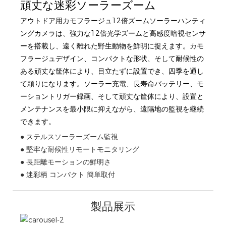
頑丈な迷彩ソーラーズーム
アウトドア用カモフラージュ12倍ズームソーラーハンティ
ングカメラは、強力な12倍光学ズームと高感度暗視センサ
ーを搭載し、遠く離れた野生動物を鮮明に捉えます。カモ
フラージュデザイン、コンパクトな形状、そして耐候性の
ある頑丈な筐体により、目立たずに設置でき、四季を通し
て頼りになります。ソーラー充電、長寿命バッテリー、モ
ーショントリガー録画、そして頑丈な筐体により、設置と
メンテナンスを最小限に抑えながら、遠隔地の監視を継続
できます。
● ステルスソーラーズーム監視
● 堅牢な耐候性リモートモニタリング
● 長距離モーションの鮮明さ
● 迷彩柄 コンパクト 簡単取付
製品展示