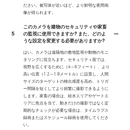
ださい。被写体が近いほど、より鮮明な夜間画
像が得られます。
このカメラを建物のセキュリティや家畜
5
の監視に使用できますか? また、どのよ
うな設定を変更する必要がありますか?
はい。カメラは遠隔地の敷地監視や動物のモニ
タリングに役立ちます。セキュリティ面では、
視野を広くするために（4～6フィート）、より
高い位置（1.2～1.8メートル）に設置し、人間
サイズのターゲットの検出感度を高め、トリガ
ー間隔を短くしてより頻繁に撮影できるように
します。家畜の場合は、給水エリアやゲートエ
リアに焦点を当て、動きだけの撮影ではなく定
期的なチェックが必要な場合は、タイムラプス
録画またはスケジュール録画を使用してくださ
い。