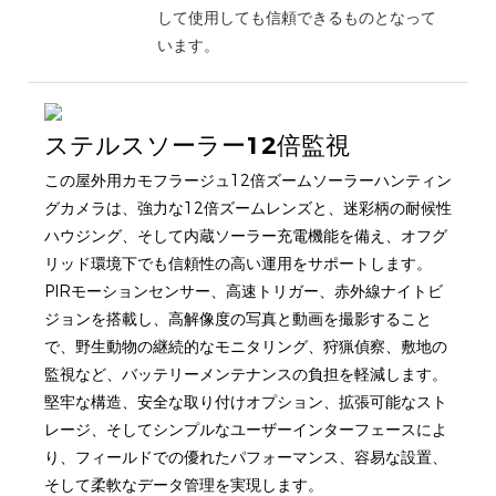
して使用しても信頼できるものとなって
います。
ステルスソーラー12倍監視
この屋外用カモフラージュ12倍ズームソーラーハンティン
グカメラは、強力な12倍ズームレンズと、迷彩柄の耐候性
ハウジング、そして内蔵ソーラー充電機能を備え、オフグ
リッド環境下でも信頼性の高い運用をサポートします。
PIRモーションセンサー、高速トリガー、赤外線ナイトビ
ジョンを搭載し、高解像度の写真と動画を撮影すること
で、野生動物の継続的なモニタリング、狩猟偵察、敷地の
監視など、バッテリーメンテナンスの負担を軽減します。
堅牢な構造、安全な取り付けオプション、拡張可能なスト
レージ、そしてシンプルなユーザーインターフェースによ
り、フィールドでの優れたパフォーマンス、容易な設置、
そして柔軟なデータ管理を実現します。