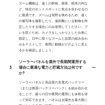
ズーム機能は、遠くの餌箱、寝床、樹木の列な
ど、特定のホットスポットに焦点を合わせるの
に最適です。ズームは視野を狭めるため、遠く
の被写体を撮影したり、遠距離にいる動物を特
定したりする場合にのみ使用してください。ブ
レを防ぐため、カメラをしっかりとした台座に
固定し、日中に様々なズームと設置の組み合わ
せをテストして、夜間に動物がどのように見え
るかを確認しましょう。
ソーラーパネルを屋外で長期間運用する
3
場合に最適な電力と貯蔵方法は何です
か?
ソーラーパネルと高品質の充電式バッテリー
（または推奨バッテリーパック）を組み合わせ
ることで、曇りの日や夜間の運用にも余裕を持
って対応できます。パネルは太陽光を最大限に