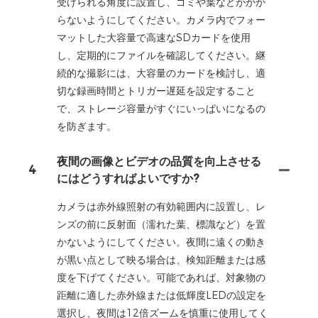
受けられる角度に設置し、ゴミや葉などがかか
らないようにしてください。カメラ内でフォー
マットした大容量で高速なSDカードを使用
し、定期的にファイルを確認してください。継
続的な撮影には、大容量のカードを検討し、適
切な録画時間とトリガー遅延を設定すること
で、ストレージ容量がすぐにいっぱいになるの
を防ぎます。
夜間の画像とビデオの品質を向上させる
4
にはどうすればよいですか?
カメラは赤外線照射の有効範囲内に設置し、レ
ンズの前に反射面（濡れた葉、標識など）を置
かないようにしてください。夜間に遠くの動き
が黒い点として映る場合は、検知距離または感
度を下げてください。可能であれば、対象物の
距離に適した赤外線または低輝度LEDの設定を
選択し、夜間は12倍ズームを慎重に使用してく