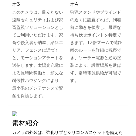
オ3
オ4
このカメラは、目立たない
狩猟スタンドやブラインド
遠隔セキュリティおよび家
の近くに設置すれば、到着
畜監視ソリューションとし
前に動きを偵察し、最適な
てご利用いただけます。家
待ち伏せポイントを特定で
畜や侵入者が納屋、給餌エ
きます。12倍ズームで遠距
リア、フェンスに近づく
離のルートを詳細に観察で
と、モーションアラートを
き、ソーラー電源と迷彩塗
送信します。太陽光充電に
装により、設置場所を選ば
よる長時間稼働と、頑丈な
ず、常時電源供給が可能で
耐候性ハウジングにより、
す。
最小限のメンテナンスで資
産を保護します。
素材紹介
カメラの外装は、強化リブとシリコンガスケットを備えた