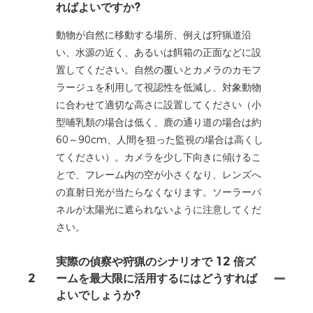
ればよいですか?
動物が自然に移動する場所、例えば狩猟道沿
い、水源の近く、あるいは餌箱の正面などに設
置してください。自然の覆いとカメラのカモフ
ラージュを利用して視認性を低減し、対象動物
に合わせて適切な高さに設置してください（小
型哺乳類の場合は低く、鹿の通り道の場合は約
60～90cm、人間を狙った監視の場合は高くし
てください）。カメラを少し下向きに傾けるこ
とで、フレーム内の空が小さくなり、レンズへ
の直射日光が当たらなくなります。ソーラーパ
ネルが太陽光に遮られないように注意してくだ
さい。
実際の偵察や狩猟のシナリオで 12 倍ズ
2
ームを最大限に活用するにはどうすれば
よいでしょうか?