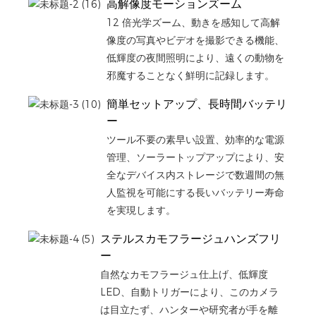
高解像度モーションズーム
12 倍光学ズーム、動きを感知して高解
像度の写真やビデオを撮影できる機能、
低輝度の夜間照明により、遠くの動物を
邪魔することなく鮮明に記録します。
簡単セットアップ、長時間バッテリ
ー
ツール不要の素早い設置、効率的な電源
管理、ソーラートップアップにより、安
全なデバイス内ストレージで数週間の無
人監視を可能にする長いバッテリー寿命
を実現します。
ステルスカモフラージュハンズフリ
ー
自然なカモフラージュ仕上げ、低輝度
LED、自動トリガーにより、このカメラ
は目立たず、ハンターや研究者が手を離