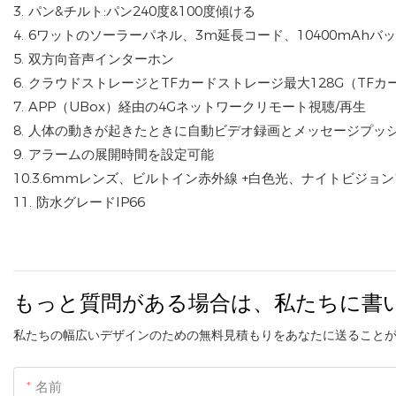
3. パン&チルト:パン240度&100度傾ける
4. 6ワットのソーラーパネル、3m延長コード、10400mAhバ
5. 双方向音声インターホン
6. クラウドストレージとTFカードストレージ最大128G（TFカ
7. APP（UBox）経由の4Gネットワ​​ークリモート視聴/再生
8. 人体の動きが起きたときに自動ビデオ録画とメッセージプッ
9. アラームの展開時間を設定可能
10.3.6mmレンズ、ビルトイン赤外線 +白色光、ナイトビジ
11. 防水グレードIP66
もっと質問がある場合は、私たちに書
私たちの幅広いデザインのための無料見積もりをあなたに送ることが
名前