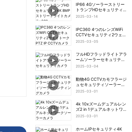
IP66 4Gソーラーストリー
トランプHDセキュリティ
4K 8MPストリートライト
2025
03
14
カメラv380
IPC360 4つのレンズWiFi
CCTVセキュリティ2ウェイ
トークPTZ IP CCTVカメラ
2025
03
05
フルHDフラッドライトアラ
ームソーラーセキュリティ
カメラ
2025
03
04
動物4G CCTVカモフラージ
ュセキュリティソーラーハ
ンティングカメラ
2025
03
01
4k 10xズームデュアルレン
ズ2 in 1デュアルネットワー
クソーラーカメラ
2025
03
01
ホームIPセキュリティ4K