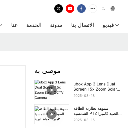
فيديو
الاتصال بنا
مدونة
الخدمة
عنا
موصى به
ubox App 3 Lens Dual
Screen 15x Zoom Solar
CCTV Camera
2025
03
18
مموهة بطارية الطاقة
الشمسية PTZ الصيد كاميرا
الحياة البرية
2025
03
15