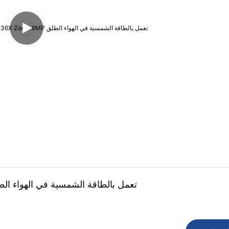
كاميرا Ubox مزدوجة العدسة 20X 36X Zoom 6MP تعمل بالطاقة الشمسية في الهواء