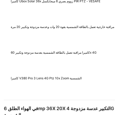
كاميرا Ubox Solar 36x زووم بصري 6 ميجابكسل PIR PTZ - VESAFE
قبة خارجية تعمل بالطاقة الشمسية بقوة 20 وات وعدسة مزدوجة وتكبير 20 مرة
كاميرا مراقبة تعمل بالطاقة الشمسية بعدسة مزدوجة وتكبير 60x 4G
كاميرا V380 Pro 3 Lens 4G Ptz 10x Zoom الشمسية
في الهواء الطلق 6mp 36X 20X التكبير عدسة مزدوجة 4G بطاقة Sim 360 درجة سلك أقل 10 واط كاميرات المراقبة الأمنية