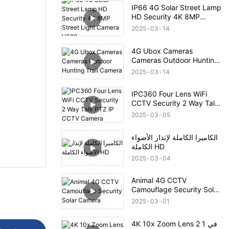
IP66 4G Solar Street Lamp
HD Security 4K 8MP
Street Light Camera V380
2025
03
14
4G Ubox Cameras
Cameras Outdoor Hunting
Trail Camera
2025
03
14
IPC360 Four Lens WiFi
CCTV Security 2 Way Talk
PTZ IP CCTV Camera
2025
03
05
الكاميرا الكاملة لإنذار الأضواء
الكاملة HD
2025
03
04
Animal 4G CCTV
Camouflage Security Solar
Camera
2025
03
01
4K 10x Zoom Lens 2 في 1