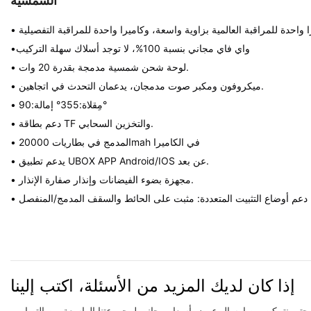
الشمسية
•واي فاي مجاني بنسبة 100%، لا توجد أسلاك سهلة التركيب
• لوحة شحن شمسية مدمجة بقدرة 20 وات.
• ميكروفون ومكبر صوت مدمجان، يدعمان التحدث في اتجاهين.
• مِقلاة:355° إمالة:90°
• دعم بطاقة TF والتخزين السحابي.
• المدمج في بطاريات 20000mah في الكاميرا
• يدعم تطبيق UBOX APP Android/IOS عن بعد.
• مجهزة بضوء الفيضانات وإنذار صفارة الإنذار.
• دعم أوضاع التثبيت المتعددة: مثبت على الحائط والسقف المدمج/المنفصل
إذا كان لديك المزيد من الأسئلة، اكتب إلينا