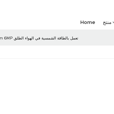
منتج
Home
كاميرا Ubox مزدوجة العدسة 20X 36X Zoom 6MP تعمل بالطاقة الشمسية في الهواء الطلق