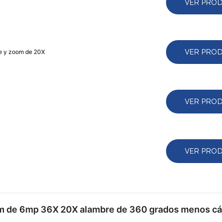
VER PRO
VER PRO
te y zoom de 20X
VER PRO
VER PRO
 zoom de 6mp 36X 20X alambre de 360 ​​grados menos 