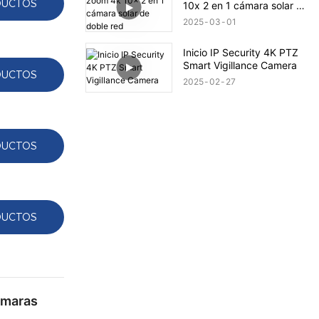
DUCTOS
10x 2 en 1 cámara solar de
doble red
2025
03
01
Inicio IP Security 4K PTZ
Smart Vigillance Camera
DUCTOS
2025
02
27
DUCTOS
DUCTOS
cámaras