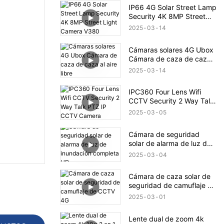
IP66 4G Solar Street Lamp
Security 4K 8MP Street
Light Camera V380
2025
03
14
Cámaras solares 4G Ubox
Cámara de caza de caza
al aire libre
2025
03
14
IPC360 Four Lens Wifi
CCTV Security 2 Way Talk
PTZ IP CCTV Camera
2025
03
05
Cámara de seguridad
solar de alarma de luz de
inundación completa HD
2025
03
04
Cámara de caza solar de
seguridad de camuflaje de
CCTV 4G
2025
03
01
Lente dual de zoom 4k