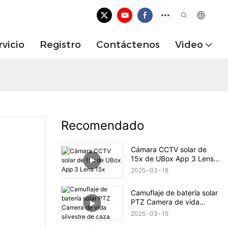
rvicio
Registro
Contáctenos
Video
Recomendado
Cámara CCTV solar de
15x de UBox App 3 Lens
15x
2025
03
18
Camuflaje de batería solar
PTZ Camera de vida
silvestre de caza
2025
03
15