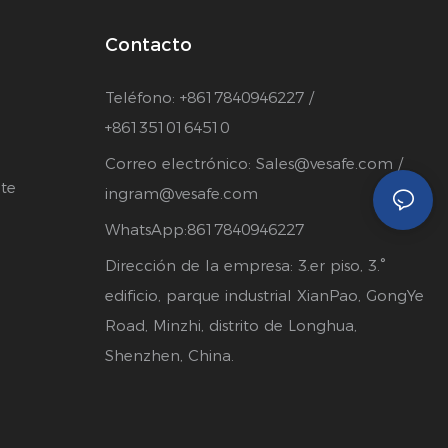
Contacto
Teléfono: +8617840946227 /
+8613510164510
Correo electrónico:
Sales@vesafe.com
/
te
ingram@vesafe.com
WhatsApp:8617840946227
Dirección de la empresa: 3.er piso, 3.°
edificio, parque industrial XianPao, GongYe
Road, Minzhi, distrito de Longhua,
Shenzhen, China.