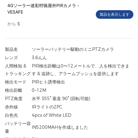
4Gソーラー迷彩狩猟屋外PIRカメラ -
VESAFE
製品を表示します
から
$
製品名
ソーラーバッテリー駆動のミニPTZカメラ
レンズ
3.6んん
人間検知 &
PIR検出距離は0〜12メートルで、人を検出できま
トラッキング
す & 追跡し、アラームプッシュを提供します
検出モード
PIRヒト誘導検出
検出距離
0~12M
PTZ角度
水平 355° 垂直 90° (回転可能)
赤外線
IRライトの2PC
白色光
4pcs of White LED
バッテリー容
IN5200MAHを作成しました
量