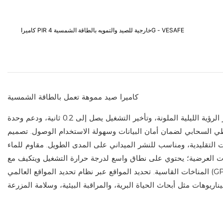
كاميرا PIR خارجية للصيد والتمويه بالطاقة الشمسية 4G - VESAFE
كاميرا صيد مموهة تعمل بالطاقة الشمسية
خيار الرؤية الليلية الملونة، وتأخير التشغيل يصل إلى 0.2 ثانية، ودعم وحدة Bluetooth أو 4G LTE، والمراقبة والتحكم عن بعد، والتحقق من حالة الكاميرا
ي السحابي لضمان أمان البيانات وسهولة الاستخدام الوصول. تصميم
ت التقليدية، ومناسب للنشر الميداني على المدى الطويل. مقاوم للماء
رات العرضية؛ يحتوي على نطاق واسع لدرجة حرارة التشغيل ويتكيف مع
المناخات القاسية. تحديد المواقع عبر نظام تحديد المواقع العالمي (GPS)، ودعم بطاقة SD أو أنواع أخرى من وسائط التخزين ذات السعة الكبيرة. وهو