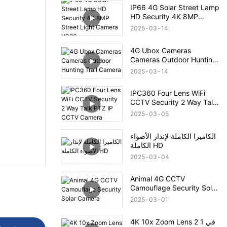
IP66 4G Solar Street Lamp
HD Security 4K 8MP
Street Light Camera V380
2025
03
14
4G Ubox Cameras
Cameras Outdoor Hunting
Trail Camera
2025
03
14
IPC360 Four Lens WiFi
CCTV Security 2 Way Talk
PTZ IP CCTV Camera
2025
03
05
الكاميرا الكاملة لإنذار الأضواء
الكاملة HD
2025
03
04
Animal 4G CCTV
Camouflage Security Solar
Camera
2025
03
01
4K 10x Zoom Lens 2 في 1