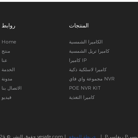
المنتجات
روابط
الكاميرا الشمسية
Home
كاميرا تريل الشمسية
منتج
كاميرا IP
عنا
كاميرا لاسلكية ذكية
الخدمة
مجموعة واي فاي NVR
مدونة
POE NVR KIT
الاتصال بنا
كاميرا التغذية
فيديو
سي Pأوليسي
|
خريطة الموقع
|
vesafe.com
حقوق النشر © 2024