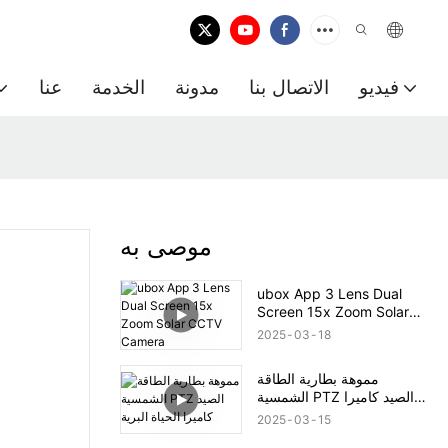
فيديو
الاتصال بنا
مدونة
الخدمة
عنا
موصى به
ubox App 3 Lens Dual
Screen 15x Zoom Solar
CCTV Camera
2025
03
18
مموهة بطارية الطاقة
الشمسية PTZ الصيد كاميرا
الحياة البرية
2025
03
15