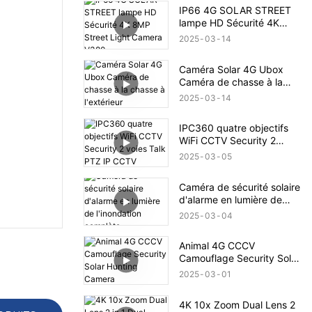
IP66 4G SOLAR STREET
lampe HD Sécurité 4K
8MP Street Light Camera
2025
03
14
V380
Caméra Solar 4G Ubox
Caméra de chasse à la
chasse à l'extérieur
2025
03
14
IPC360 quatre objectifs
WiFi CCTV Security 2
voies Talk PTZ IP CCTV
2025
03
05
Caméra de sécurité solaire
d'alarme en lumière de
l'inondation complète
2025
03
04
Animal 4G CCCV
Camouflage Security Solar
Hunting Camera
2025
03
01
4K 10x Zoom Dual Lens 2