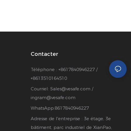
Contacter
Téléphone : +8617840946227 /
+8613510164510
Courriel:
Sales@vesafe.com
/
ingram@vesafe.com
WhatsApp:8617840946227
Adresse de l'entreprise : 3e étage, 3e
bâtiment, parc industriel de XianPao,