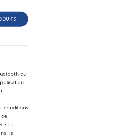
ODUITS
luetooth ou
application
er
s conditions
e de
 SD ou
ne, la