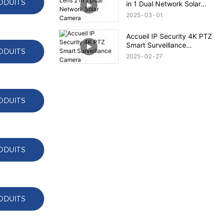
ODUITS
in 1 Dual Network Solar
Camera
2025
03
01
Accueil IP Security 4K PTZ
Smart Surveillance
ODUITS
Camera
2025
02
27
ODUITS
ODUITS
ODUITS