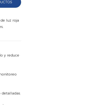
DUCTOS
e luz roja
s,
do y reduce
 monitoreo
 detalladas.