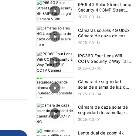
IP66 4G Solar Street Lamp
Security 4K 8MP Street
Light Camera V380
2025
03
14
Cámaras solares 4G Ubox
Cámara de caza de caza
al aire libre
2025
03
14
IPC360 Four Lens Wifi
CCTV Security 2 Way Talk
PTZ IP CCTV Camera
2025
03
05
Cámara de seguridad
solar de alarma de luz de
inundación completa HD
2025
03
04
Cámara de caza solar de
seguridad de camuflaje de
CCTV 4G
2025
03
01
Lente dual de zoom 4k