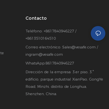
Contacto
Teléfono: +8617840946227 /
+8613510164510
Correo electrónico:
Sales@vesafe.com
/
te
ingram@vesafe.com
WhatsApp:8617840946227
Dirección de la empresa: 3.er piso, 3.°
edificio, parque industrial XianPao, GongYe
Road, Minzhi, distrito de Longhua,
Shenzhen, China.