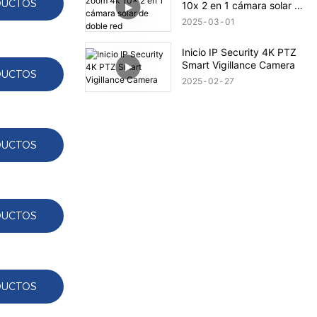
DUCTOS
10x 2 en 1 cámara solar de
doble red
2025
03
01
Inicio IP Security 4K PTZ
Smart Vigillance Camera
DUCTOS
2025
02
27
DUCTOS
DUCTOS
DUCTOS