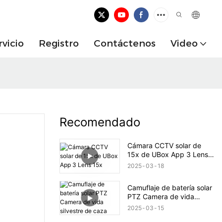
rvicio
Registro
Contáctenos
Video
Recomendado
Cámara CCTV solar de
15x de UBox App 3 Lens
15x
2025
03
18
Camuflaje de batería solar
PTZ Camera de vida
silvestre de caza
2025
03
15