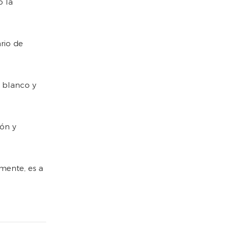
o la
ario de
n blanco y
ión y
mente, es a